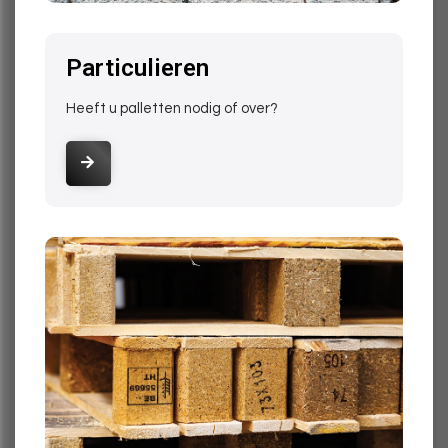
DONDERDAG, 18 JUNI 2026
Particulieren
Heeft u palletten nodig of over?
“Succes is geen toeval, het is hard werken, volharding, leren,
opofferen en bovenal, houden van wat je doet.”—Pelé. Dit
citaat sluit feilloos aan op de periode vlak voor het verlof,