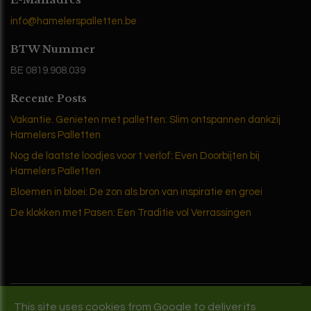
E-Mailadres
info@hamelerspalletten.be
BTW Nummer
BE 0819.908.039
Recente Posts
Vakantie. Genieten met palletten: Slim ontspannen dankzij
Hamelers Palletten
Nog de laatste loodjes voor t verlof: Even Doorbijten bij
Hamelers Palletten
Bloemen in bloei: De zon als bron van inspiratie en groei
De klokken met Pasen: Een Traditie vol Verrassingen
Copyright © 2024 Hamelers Palletten. All rights reserved.
This site uses cookies from Google to deliver its