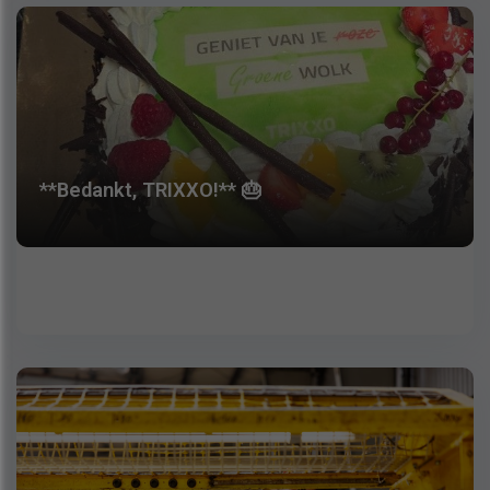
**Bedankt, TRIXXO!** 🎂