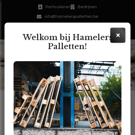
Particulieren
Bedrijven
info@hamelerspalletten.be
011/61 20 47
Welkom bij Hamelers
Palletten!
Nog de laatste loodjes voor t
verlof: Even Doorbijten bij
Hamelers Palletten