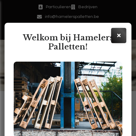
Particulieren
Bedrijven
info@hamelerspalletten.be
011/61 20 47
Welkom bij Hamelers
Palletten!
De toekomst van
pallethandel: trends en
voorspellingen