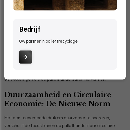
pallethandel: trends en
voorspellingen
Bedrijf
In de dynamische wereld van de logistiek en transport staan
Uw partner in pallettrecyclage
pallets centraal, fungeren ze als de ruggengraat van de
goederenverplaatsing. Maar wat brengt de toekomst van de
pallethandel ons? Welke trends en voorspellingen kunnen we
verwachten? Laten we eens een blik werpen op de opkomende
ontwikkelingen die de pallethandel zullen hervormen.
Duurzaamheid en Circulaire
Economie: De Nieuwe Norm
Met een toenemende druk om duurzamer te opereren,
verschuift de focus binnen de pallethandel naar circulaire