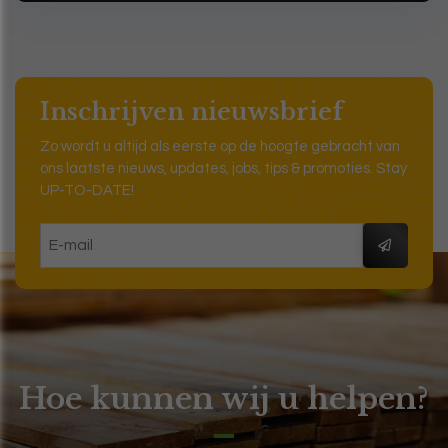
Inschrijven nieuwsbrief
Zo wordt u altijd als eerste op de hoogte gebracht van
ons laatste nieuws, updates, jobs, tips & promoties. Stay
UP-TO-DATE!
Hoe kunnen wij u helpen?